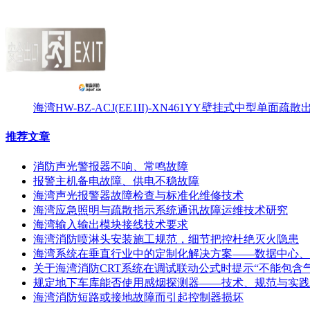
海湾HW-BZ-ACJ(EE1II)-XN461YY壁挂式中型单面
推荐文章
消防声光警报器不响、常鸣故障
报警主机备电故障、供电不稳故障
海湾声光报警器故障检查与标准化维修技术
海湾应急照明与疏散指示系统通讯故障运维技术研究
海湾输入输出模块接线技术要求
海湾消防喷淋头安装施工规范，细节把控杜绝灭火隐患
海湾系统在垂直行业中的定制化解决方案——数据中心、
关于海湾消防CRT系统在调试联动公式时提示“不能包含
规定地下车库能否使用感烟探测器——技术、规范与实践
海湾消防短路或接地故障而引起控制器损坏