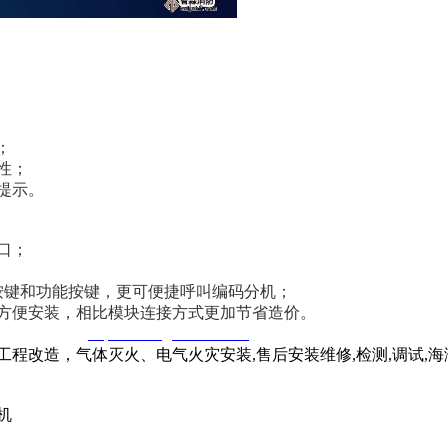
；
性；
提示。
口；
按键和功能按键，更可便捷呼叫编码分机；
方便安装，相比模块连接方式更加节省造价。
窃一律删除。
http://www.gsthwxf.com/
程改造，气体灭火、电气火灾安装,售后安装维修,检测,调试,
机