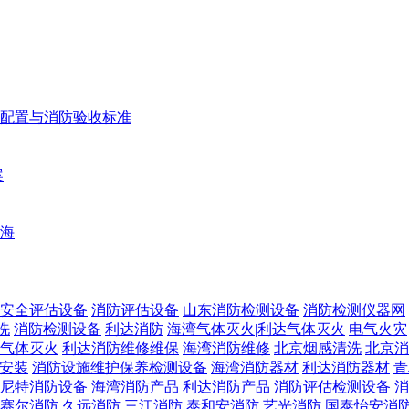
配置与消防验收标准
案
海
安全评估设备
消防评估设备
山东消防检测设备
消防检测仪器网
洗
消防检测设备
利达消防
海湾气体灭火|利达气体灭火
电气火灾
气体灭火
利达消防维修维保
海湾消防维修
北京烟感清洗
北京消
安装
消防设施维护保养检测设备
海湾消防器材
利达消防器材
青
尼特消防设备
海湾消防产品
利达消防产品
消防评估检测设备
消
赛尔消防
久远消防
三江消防
泰和安消防
艺光消防
国泰怡安消