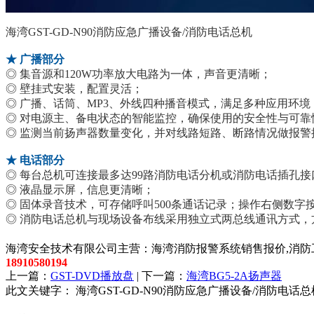
海湾GST-GD-N90消防应急广播设备/消防电话总机
★ 广播部分
◎ 集音源和120W功率放大电路为一体，声音更清晰；
◎ 壁挂式安装，配置灵活；
◎ 广播、话筒、MP3、外线四种播音模式，满足多种应用环境
◎ 对电源主、备电状态的智能监控，确保使用的安全性与可靠
◎
监测当前扬声器数量变化，并对线路短路、断路情况做报警
★ 电话部分
◎
每台总机可连接最多达99路消防电话分机或消防电话插孔接
◎
液晶显示屏，信息更清晰；
◎
固体录音技术，可存储呼叫500条通话记录；操作右侧数字
◎
消防电话总机与现场设备布线采用独立式两总线通讯方式，
以上内容是智淼君安（江苏）消防工程技术有限公司所创，剽
海湾安全技术有限公司主营：海湾消防报警系统销售报价,消防工
18910580194
上一篇：
GST-DVD播放盘
| 下一篇：
海湾BG5-2A扬声器
此文关键字：
海湾GST-GD-N90消防应急广播设备/消防电话总