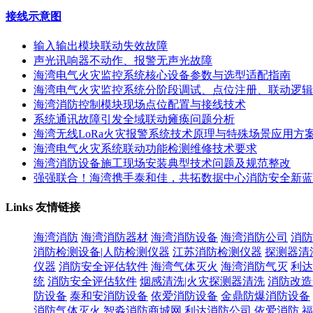
接线示意图
输入输出模块联动失效故障
声光讯响器不动作、报警无声光故障
海湾电气火灾监控系统核心设备参数与选型适配指南
海湾电气火灾监控系统分阶段调试、点位注册、联动逻辑
海湾消防控制模块现场点位配置与接线技术
系统通讯故障引发全域联动瘫痪问题分析
海湾无线LoRa火灾报警系统技术原理与特殊场景应用方
海湾电气火灾系统联动功能检测维修技术要求
海湾消防设备施工现场安装典型技术问题及规范整改
强强联合！海湾携手泰和佳，共拓数据中心消防安全新蓝
Links
友情链接
海湾消防
海湾消防器材
海湾消防设备
海湾消防公司
消防
消防检测设备|人防检测仪器
江苏消防检测仪器
探测器清
仪器
消防安全评估软件
海湾气体灭火
海湾消防气灭
利达
统
消防安全评估软件
烟感清洗|火灾探测器清洗
消防改造
防设备
泰和安消防设备
依爱消防设备
金鼎防爆消防设备
消防气体灭火
智淼消防商城网
利达消防公司
依爱消防
福