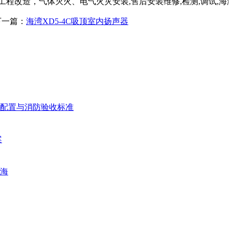
程改造，气体灭火、电气火灾安装,售后安装维修,检测,调试,
 下一篇：
海湾XD5-4C吸顶室内扬声器
配置与消防验收标准
案
海