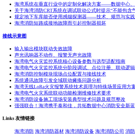
海湾系统在垂直行业中的定制化解决方案——数据中心、
关于海湾消防CRT系统在调试联动公式时提示“不能包含
规定地下车库能否使用感烟探测器——技术、规范与实践
海湾消防短路或接地故障而引起控制器损坏
接线示意图
输入输出模块联动失效故障
声光讯响器不动作、报警无声光故障
海湾电气火灾监控系统核心设备参数与选型适配指南
海湾电气火灾监控系统分阶段调试、点位注册、联动逻辑
海湾消防控制模块现场点位配置与接线技术
系统通讯故障引发全域联动瘫痪问题分析
海湾无线LoRa火灾报警系统技术原理与特殊场景应用方
海湾电气火灾系统联动功能检测维修技术要求
海湾消防设备施工现场安装典型技术问题及规范整改
强强联合！海湾携手泰和佳，共拓数据中心消防安全新蓝
Links
友情链接
海湾消防
海湾消防器材
海湾消防设备
海湾消防公司
消防