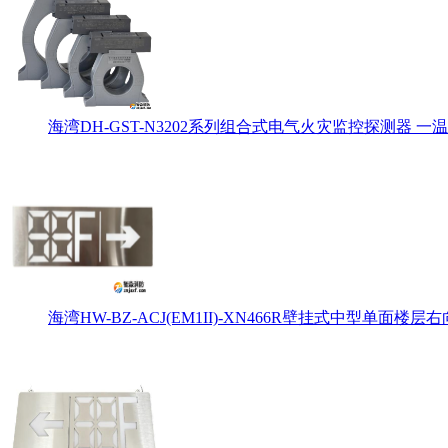
海湾DH-GST-N3202系列组合式电气火灾监控探测器 一温
海湾HW-BZ-ACJ(EM1II)-XN466R壁挂式中型单面楼层右