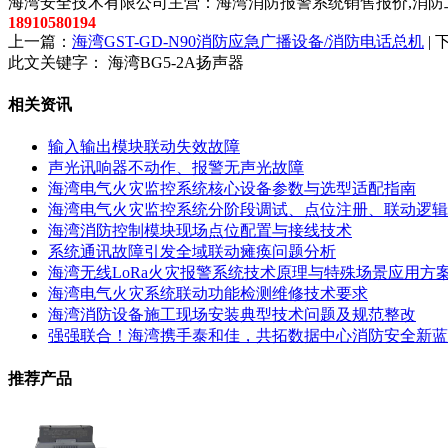
海湾安全技术有限公司主营：海湾消防报警系统销售报价,消防工
18910580194
上一篇：
海湾GST-GD-N90消防应急广播设备/消防电话总机
|
此文关键字：
海湾BG5-2A扬声器
相关资讯
输入输出模块联动失效故障
声光讯响器不动作、报警无声光故障
海湾电气火灾监控系统核心设备参数与选型适配指南
海湾电气火灾监控系统分阶段调试、点位注册、联动逻辑
海湾消防控制模块现场点位配置与接线技术
系统通讯故障引发全域联动瘫痪问题分析
海湾无线LoRa火灾报警系统技术原理与特殊场景应用方
海湾电气火灾系统联动功能检测维修技术要求
海湾消防设备施工现场安装典型技术问题及规范整改
强强联合！海湾携手泰和佳，共拓数据中心消防安全新蓝
推荐产品