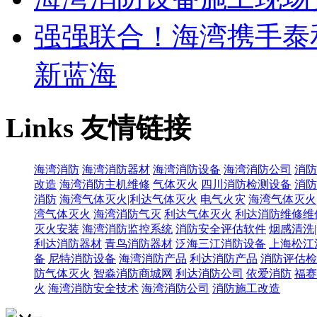
强强联合！海湾携手泰
新蓝海
Links
友情链接
海湾消防
海湾消防器材
海湾消防设备
海湾消防公司
消防
改造
海湾消防主机维修
气体灭火
四川消防检测设备
消防
消防
海湾气体灭火|利达气体灭火
电气火灾
海湾气体灭火
湾气体灭火
海湾消防气灭
利达气体灭火
利达消防维修维
灭火安装
海湾消防监控系统
消防安全评估软件
烟感清洗
利达消防器材
青鸟消防器材
泛海三江消防设备
上海松江
备
尼特消防设备
海湾消防产品
利达消防产品
消防评估检
防气体灭火
智淼消防商城网
利达消防公司
依爱消防
福赛
火
海湾消防安全技术
海湾消防公司
消防施工改造