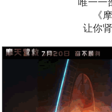
唯一一
《
让你