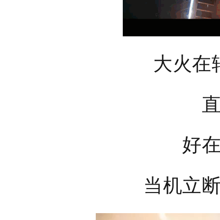
大火在
好
当机立