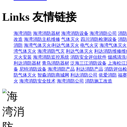
Links
友情链接
海湾消防
海湾消防器材
海湾消防设备
海湾消防公司
消防
改造
海湾消防主机维修
气体灭火
四川消防检测设备
消防
消防
海湾气体灭火|利达气体灭火
电气火灾
海湾气体灭火
湾气体灭火
海湾消防气灭
利达气体灭火
利达消防维修维
灭火安装
海湾消防监控系统
消防安全评估软件
烟感清洗
利达消防器材
青鸟消防器材
泛海三江消防设备
上海松江
备
尼特消防设备
海湾消防产品
利达消防产品
消防评估检
防气体灭火
智淼消防商城网
利达消防公司
依爱消防
福赛
火
海湾消防安全技术
海湾消防公司
消防施工改造