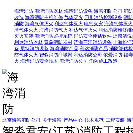
海湾消防
海湾消防器材
海湾消防设备
海湾消防公司
消防
改造
海湾消防主机维修
气体灭火
四川消防检测设备
消防
消防
海湾气体灭火|利达气体灭火
电气火灾
海湾气体灭火
湾气体灭火
海湾消防气灭
利达气体灭火
利达消防维修维
灭火安装
海湾消防监控系统
消防安全评估软件
烟感清洗
利达消防器材
青鸟消防器材
泛海三江消防设备
上海松江
备
尼特消防设备
海湾消防产品
利达消防产品
消防评估检
防气体灭火
智淼消防商城网
利达消防公司
依爱消防
福赛
火
海湾消防安全技术
海湾消防公司
消防施工改造
北京海湾消防公司
|
关于海湾
|
产品中心
|
技术规范
|
工程安装
|
海
智淼君安(江苏)消防工程技