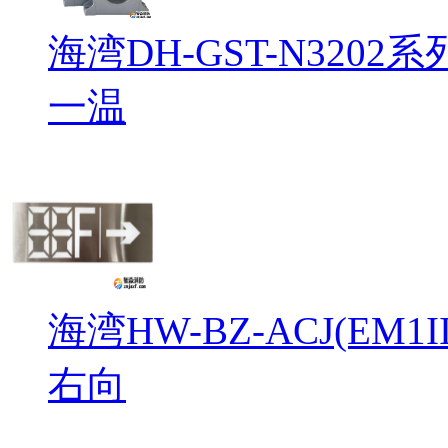
海湾DH-GST-N32
一温
海湾HW-BZ-ACJ(EM
右向