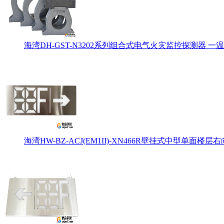
海湾DH-GST-N3202系列组合式电气火灾监控探测器 一温
海湾HW-BZ-ACJ(EM1II)-XN466R壁挂式中型单面楼层右