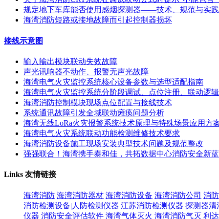
规定地下车库能否使用感烟探测器——技术、规范与实践
海湾消防短路或接地故障而引起控制器损坏
接线示意图
输入输出模块联动失效故障
声光讯响器不动作、报警无声光故障
海湾电气火灾监控系统核心设备参数与选型适配指南
海湾电气火灾监控系统分阶段调试、点位注册、联动逻辑
海湾消防控制模块现场点位配置与接线技术
系统通讯故障引发全域联动瘫痪问题分析
海湾无线LoRa火灾报警系统技术原理与特殊场景应用方
海湾电气火灾系统联动功能检测维修技术要求
海湾消防设备施工现场安装典型技术问题及规范整改
强强联合！海湾携手泰和佳，共拓数据中心消防安全新蓝
Links
友情链接
海湾消防
海湾消防器材
海湾消防设备
海湾消防公司
消防
消防检测设备|人防检测仪器
江苏消防检测仪器
探测器清
仪器
消防安全评估软件
海湾气体灭火
海湾消防气灭
利达