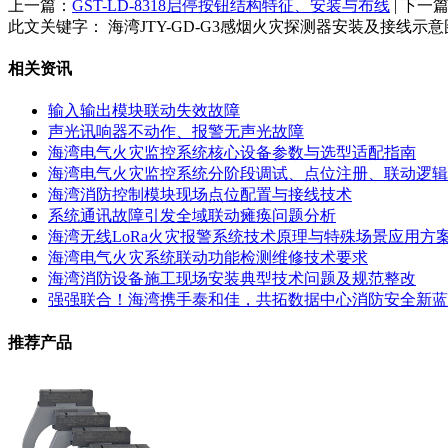
上一篇：
GST-LD-8318启停按钮结构特征、安装与布线
| 下一
此文关键字：
海湾JTY-GD-G3感烟火灾探测器安装及接线示意
相关资讯
输入输出模块联动失效故障
声光讯响器不动作、报警无声光故障
海湾电气火灾监控系统核心设备参数与选型适配指南
海湾电气火灾监控系统分阶段调试、点位注册、联动逻辑
海湾消防控制模块现场点位配置与接线技术
系统通讯故障引发全域联动瘫痪问题分析
海湾无线LoRa火灾报警系统技术原理与特殊场景应用方
海湾电气火灾系统联动功能检测维修技术要求
海湾消防设备施工现场安装典型技术问题及规范整改
强强联合！海湾携手泰和佳，共拓数据中心消防安全新蓝
推荐产品