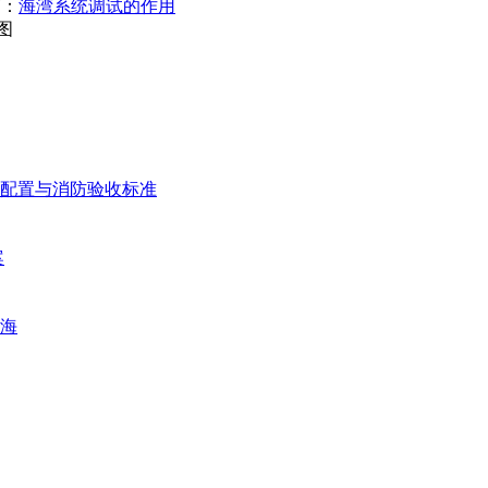
篇：
海湾系统调试的作用
图
配置与消防验收标准
案
海