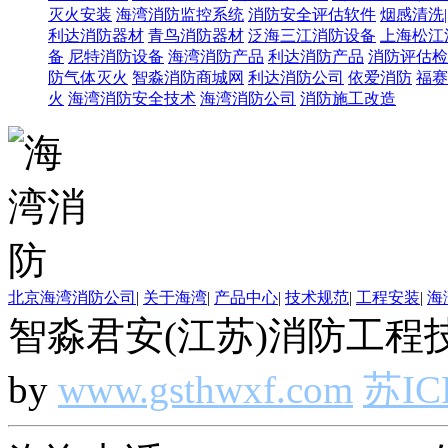
灭火安装
海湾消防监控系统
消防安全评估软件
烟感清洗
利达消防器材
青鸟消防器材
泛海三江消防设备
上海松江
备
尼特消防设备
海湾消防产品
利达消防产品
消防评估检
防气体灭火
智淼消防商城网
利达消防公司
依爱消防
福赛
火
海湾消防安全技术
海湾消防公司
消防施工改造
北京海湾消防公司
|
关于海湾
|
产品中心
|
技术规范
|
工程安装
|
海
智淼君安(江苏)消防工程技
by
www.gsthwxf.com
苏IC