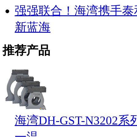
强强联合！海湾携手泰
新蓝海
推荐产品
海湾DH-GST-N32
一温