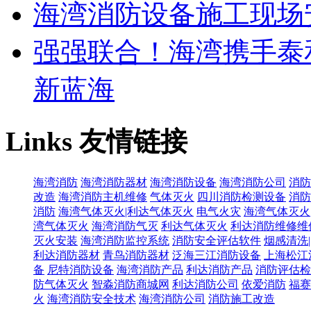
海湾消防设备施工现场
强强联合！海湾携手泰
新蓝海
Links
友情链接
海湾消防
海湾消防器材
海湾消防设备
海湾消防公司
消防
改造
海湾消防主机维修
气体灭火
四川消防检测设备
消防
消防
海湾气体灭火|利达气体灭火
电气火灾
海湾气体灭火
湾气体灭火
海湾消防气灭
利达气体灭火
利达消防维修维
灭火安装
海湾消防监控系统
消防安全评估软件
烟感清洗
利达消防器材
青鸟消防器材
泛海三江消防设备
上海松江
备
尼特消防设备
海湾消防产品
利达消防产品
消防评估检
防气体灭火
智淼消防商城网
利达消防公司
依爱消防
福赛
火
海湾消防安全技术
海湾消防公司
消防施工改造