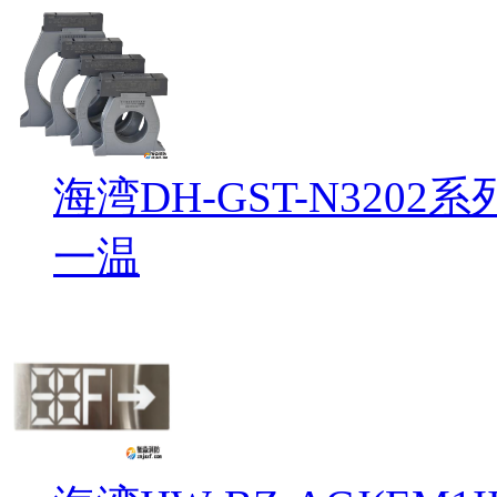
海湾DH-GST-N32
一温