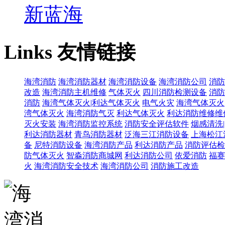
新蓝海
Links
友情链接
海湾消防
海湾消防器材
海湾消防设备
海湾消防公司
消防
改造
海湾消防主机维修
气体灭火
四川消防检测设备
消防
消防
海湾气体灭火|利达气体灭火
电气火灾
海湾气体灭火
湾气体灭火
海湾消防气灭
利达气体灭火
利达消防维修维
灭火安装
海湾消防监控系统
消防安全评估软件
烟感清洗
利达消防器材
青鸟消防器材
泛海三江消防设备
上海松江
备
尼特消防设备
海湾消防产品
利达消防产品
消防评估检
防气体灭火
智淼消防商城网
利达消防公司
依爱消防
福赛
火
海湾消防安全技术
海湾消防公司
消防施工改造