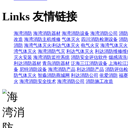
Links
友情链接
海湾消防
海湾消防器材
海湾消防设备
海湾消防公司
消防
改造
海湾消防主机维修
气体灭火
四川消防检测设备
消防
消防
海湾气体灭火|利达气体灭火
电气火灾
海湾气体灭火
湾气体灭火
海湾消防气灭
利达气体灭火
利达消防维修维
灭火安装
海湾消防监控系统
消防安全评估软件
烟感清洗
利达消防器材
青鸟消防器材
泛海三江消防设备
上海松江
备
尼特消防设备
海湾消防产品
利达消防产品
消防评估检
防气体灭火
智淼消防商城网
利达消防公司
依爱消防
福赛
火
海湾消防安全技术
海湾消防公司
消防施工改造