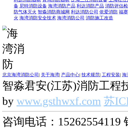
备
尼特消防设备
海湾消防产品
利达消防产品
消防评估检
防气体灭火
智淼消防商城网
利达消防公司
依爱消防
福赛
火
海湾消防安全技术
海湾消防公司
消防施工改造
北京海湾消防公司
|
关于海湾
|
产品中心
|
技术规范
|
工程安装
|
海
智淼君安(江苏)消防工程技
by
www.gsthwxf.com
苏IC
咨询电话：15262554119 