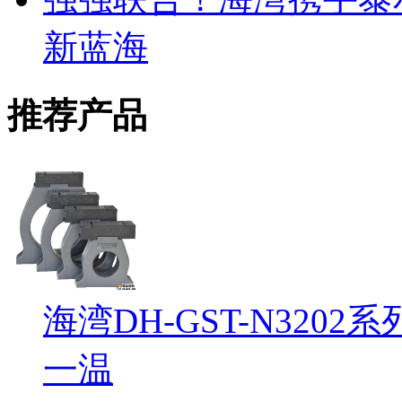
新蓝海
推荐产品
海湾DH-GST-N32
一温