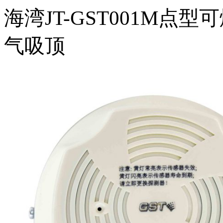
海湾JT-GST001M点
气吸顶