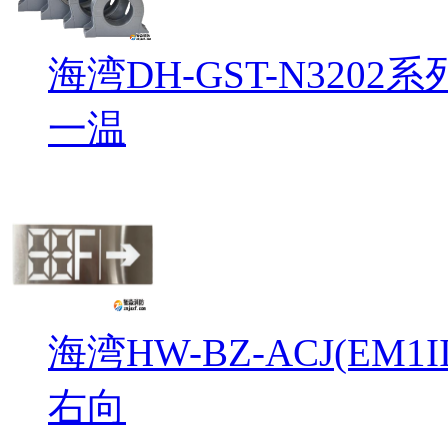
海湾DH-GST-N32
一温
海湾HW-BZ-ACJ(EM
右向