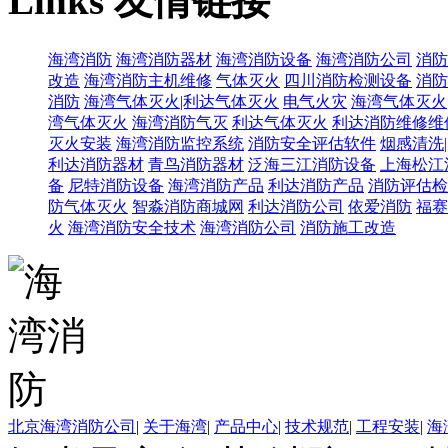
Links
友情链接
海湾消防
海湾消防器材
海湾消防设备
海湾消防公司
消防
改造
海湾消防主机维修
气体灭火
四川消防检测设备
消防
消防
海湾气体灭火|利达气体灭火
电气火灾
海湾气体灭火
湾气体灭火
海湾消防气灭
利达气体灭火
利达消防维修维
灭火安装
海湾消防监控系统
消防安全评估软件
烟感清洗
利达消防器材
青鸟消防器材
泛海三江消防设备
上海松江
备
尼特消防设备
海湾消防产品
利达消防产品
消防评估检
防气体灭火
智淼消防商城网
利达消防公司
依爱消防
福赛
火
海湾消防安全技术
海湾消防公司
消防施工改造
北京海湾消防公司
|
关于海湾
|
产品中心
|
技术规范
|
工程安装
|
海