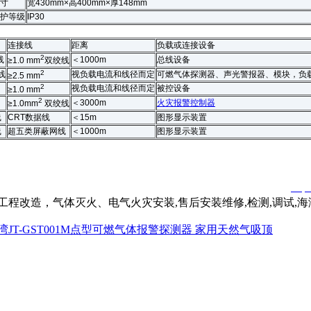
寸
宽430mm×高400mm×厚148mm
护等级
IP30
连接线
距离
负载或连接设备
2
线
＜1000m
总线设备
≥1.0 mm
双绞线
2
线
视负载电流和线径而定
可燃气体探测器、声光警报器、模块，负载
≥2.5 mm
2
视负载电流和线径而定
被控设备
≥1.0 mm
2
＜3000m
火灾报警控制器
≥1.0mm
双绞线
线
CRT数据线
＜15m
图形显示装置
线
超五类屏蔽网线
＜1000m
图形显示装置
淼君安（江苏）消防工程技术有限公司所创，剽窃一律删除。
http
程改造，气体灭火、电气火灾安装,售后安装维修,检测,调试,
湾JT-GST001M点型可燃气体报警探测器 家用天然气吸顶