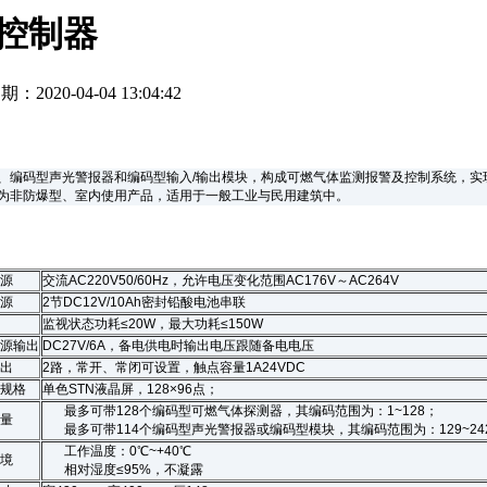
警控制器
期：2020-04-04 13:04:42
、编码型声光警报器和编码型输入/输出模块，构成可燃气体监测报警及控制系统，实
准要求，为非防爆型、室内使用产品，适用于一般工业与民用建筑中。
源
交流AC220V50/60Hz，允许电压变化范围AC176V～AC264V
源
2节DC12V/10Ah密封铅酸电池串联
监视状态功耗≤20W，最大功耗≤150W
源输出
DC27V/6A，备电供电时输出电压跟随备电电压
出
2路，常开、常闭可设置，触点容量1A24VDC
规格
单色STN液晶屏，128×96点；
最多可带128个编码型可燃气体探测器，其编码范围为：1~128；
量
最多可带114个编码型声光警报器或编码型模块，其编码范围为：129~24
工作温度：0℃~+40℃
境
相对湿度≤95%，不凝露