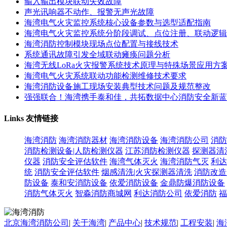
输入输出模块联动失效故障
声光讯响器不动作、报警无声光故障
海湾电气火灾监控系统核心设备参数与选型适配指南
海湾电气火灾监控系统分阶段调试、点位注册、联动逻辑
海湾消防控制模块现场点位配置与接线技术
系统通讯故障引发全域联动瘫痪问题分析
海湾无线LoRa火灾报警系统技术原理与特殊场景应用方
海湾电气火灾系统联动功能检测维修技术要求
海湾消防设备施工现场安装典型技术问题及规范整改
强强联合！海湾携手泰和佳，共拓数据中心消防安全新蓝
Links
友情链接
海湾消防
海湾消防器材
海湾消防设备
海湾消防公司
消防
消防检测设备|人防检测仪器
江苏消防检测仪器
探测器清
仪器
消防安全评估软件
海湾气体灭火
海湾消防气灭
利达
统
消防安全评估软件
烟感清洗|火灾探测器清洗
消防改造
防设备
泰和安消防设备
依爱消防设备
金鼎防爆消防设备
消防气体灭火
智淼消防商城网
利达消防公司
依爱消防
福
北京海湾消防公司
|
关于海湾
|
产品中心
|
技术规范
|
工程安装
|
海