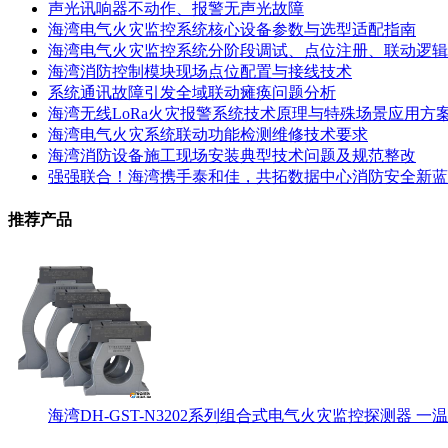
声光讯响器不动作、报警无声光故障
海湾电气火灾监控系统核心设备参数与选型适配指南
海湾电气火灾监控系统分阶段调试、点位注册、联动逻辑
海湾消防控制模块现场点位配置与接线技术
系统通讯故障引发全域联动瘫痪问题分析
海湾无线LoRa火灾报警系统技术原理与特殊场景应用方
海湾电气火灾系统联动功能检测维修技术要求
海湾消防设备施工现场安装典型技术问题及规范整改
强强联合！海湾携手泰和佳，共拓数据中心消防安全新蓝
推荐产品
海湾DH-GST-N3202系列组合式电气火灾监控探测器 一温