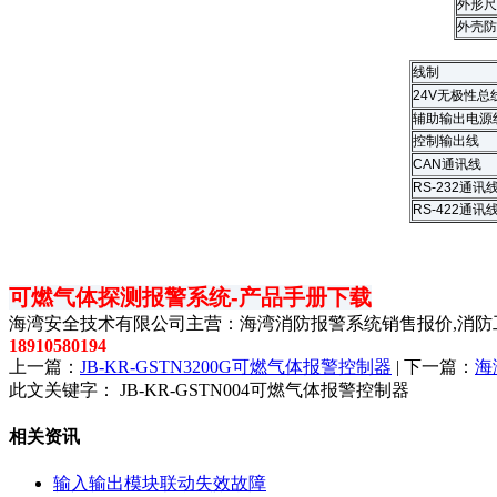
外形尺
外壳防
线制
24V无极性总
辅助输出电源
控制输出线
CAN通讯线
RS-232通讯
RS-422通讯
可燃气体探测报警系统-产品手册
下载
以上内容是智
海湾安全技术有限公司主营：海湾消防报警系统销售报价,消防工
18910580194
上一篇：
JB-KR-GSTN3200G可燃气体报警控制器
| 下一篇：
海
此文关键字：
JB-KR-GSTN004可燃气体报警控制器
相关资讯
输入输出模块联动失效故障