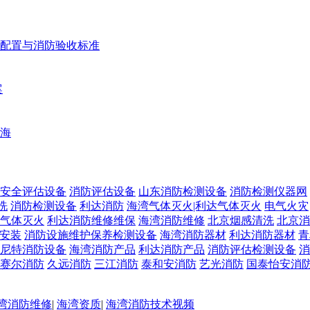
配置与消防验收标准
案
海
安全评估设备
消防评估设备
山东消防检测设备
消防检测仪器网
洗
消防检测设备
利达消防
海湾气体灭火|利达气体灭火
电气火灾
气体灭火
利达消防维修维保
海湾消防维修
北京烟感清洗
北京消
安装
消防设施维护保养检测设备
海湾消防器材
利达消防器材
青
尼特消防设备
海湾消防产品
利达消防产品
消防评估检测设备
消
赛尔消防
久远消防
三江消防
泰和安消防
艺光消防
国泰怡安消
湾消防维修
|
海湾资质
|
海湾消防技术视频