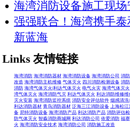
海湾消防设备施工现场
强强联合！海湾携手泰
新蓝海
Links
友情链接
海湾消防
海湾消防器材
海湾消防设备
海湾消防公司
消防
改造
海湾消防主机维修
气体灭火
四川消防检测设备
消防
消防
海湾气体灭火|利达气体灭火
电气火灾
海湾气体灭火
湾气体灭火
海湾消防气灭
利达气体灭火
利达消防维修维
灭火安装
海湾消防监控系统
消防安全评估软件
烟感清洗
利达消防器材
青鸟消防器材
泛海三江消防设备
上海松江
备
尼特消防设备
海湾消防产品
利达消防产品
消防评估检
防气体灭火
智淼消防商城网
利达消防公司
依爱消防
福赛
火
海湾消防安全技术
海湾消防公司
消防施工改造