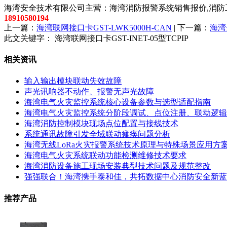
海湾安全技术有限公司主营：海湾消防报警系统销售报价,消防工
18910580194
上一篇：
海湾联网接口卡GST-LWK5000H-CAN
| 下一篇：
海湾
此文关键字：
海湾联网接口卡GST-INET-05型TCPIP
相关资讯
输入输出模块联动失效故障
声光讯响器不动作、报警无声光故障
海湾电气火灾监控系统核心设备参数与选型适配指南
海湾电气火灾监控系统分阶段调试、点位注册、联动逻辑
海湾消防控制模块现场点位配置与接线技术
系统通讯故障引发全域联动瘫痪问题分析
海湾无线LoRa火灾报警系统技术原理与特殊场景应用方
海湾电气火灾系统联动功能检测维修技术要求
海湾消防设备施工现场安装典型技术问题及规范整改
强强联合！海湾携手泰和佳，共拓数据中心消防安全新蓝
推荐产品