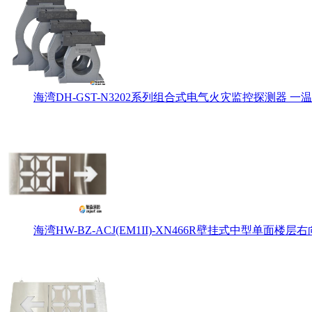
海湾DH-GST-N3202系列组合式电气火灾监控探测器 一温
海湾HW-BZ-ACJ(EM1II)-XN466R壁挂式中型单面楼层右