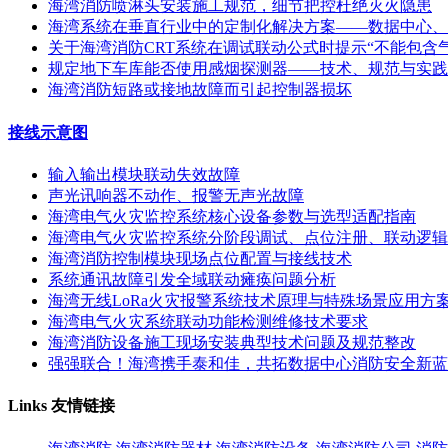
海湾消防喷淋头安装施工规范，细节把控杜绝灭火隐患
海湾系统在垂直行业中的定制化解决方案——数据中心、
关于海湾消防CRT系统在调试联动公式时提示“不能包含
规定地下车库能否使用感烟探测器——技术、规范与实践
海湾消防短路或接地故障而引起控制器损坏
接线示意图
输入输出模块联动失效故障
声光讯响器不动作、报警无声光故障
海湾电气火灾监控系统核心设备参数与选型适配指南
海湾电气火灾监控系统分阶段调试、点位注册、联动逻辑
海湾消防控制模块现场点位配置与接线技术
系统通讯故障引发全域联动瘫痪问题分析
海湾无线LoRa火灾报警系统技术原理与特殊场景应用方
海湾电气火灾系统联动功能检测维修技术要求
海湾消防设备施工现场安装典型技术问题及规范整改
强强联合！海湾携手泰和佳，共拓数据中心消防安全新蓝
Links
友情链接