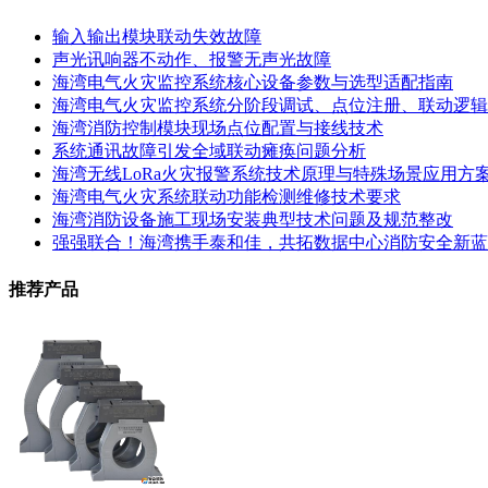
输入输出模块联动失效故障
声光讯响器不动作、报警无声光故障
海湾电气火灾监控系统核心设备参数与选型适配指南
海湾电气火灾监控系统分阶段调试、点位注册、联动逻辑
海湾消防控制模块现场点位配置与接线技术
系统通讯故障引发全域联动瘫痪问题分析
海湾无线LoRa火灾报警系统技术原理与特殊场景应用方
海湾电气火灾系统联动功能检测维修技术要求
海湾消防设备施工现场安装典型技术问题及规范整改
强强联合！海湾携手泰和佳，共拓数据中心消防安全新蓝
推荐产品