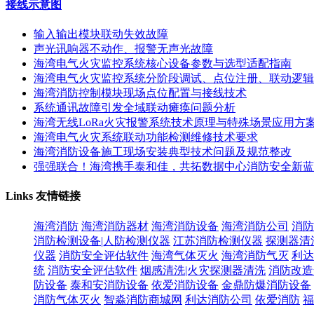
接线示意图
输入输出模块联动失效故障
声光讯响器不动作、报警无声光故障
海湾电气火灾监控系统核心设备参数与选型适配指南
海湾电气火灾监控系统分阶段调试、点位注册、联动逻辑
海湾消防控制模块现场点位配置与接线技术
系统通讯故障引发全域联动瘫痪问题分析
海湾无线LoRa火灾报警系统技术原理与特殊场景应用方
海湾电气火灾系统联动功能检测维修技术要求
海湾消防设备施工现场安装典型技术问题及规范整改
强强联合！海湾携手泰和佳，共拓数据中心消防安全新蓝
Links
友情链接
海湾消防
海湾消防器材
海湾消防设备
海湾消防公司
消防
消防检测设备|人防检测仪器
江苏消防检测仪器
探测器清
仪器
消防安全评估软件
海湾气体灭火
海湾消防气灭
利达
统
消防安全评估软件
烟感清洗|火灾探测器清洗
消防改造
防设备
泰和安消防设备
依爱消防设备
金鼎防爆消防设备
消防气体灭火
智淼消防商城网
利达消防公司
依爱消防
福