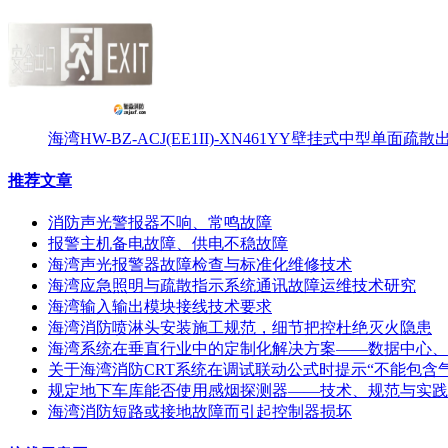
海湾HW-BZ-ACJ(EE1II)-XN461YY壁挂式中型单面
推荐文章
消防声光警报器不响、常鸣故障
报警主机备电故障、供电不稳故障
海湾声光报警器故障检查与标准化维修技术
海湾应急照明与疏散指示系统通讯故障运维技术研究
海湾输入输出模块接线技术要求
海湾消防喷淋头安装施工规范，细节把控杜绝灭火隐患
海湾系统在垂直行业中的定制化解决方案——数据中心、
关于海湾消防CRT系统在调试联动公式时提示“不能包含
规定地下车库能否使用感烟探测器——技术、规范与实践
海湾消防短路或接地故障而引起控制器损坏