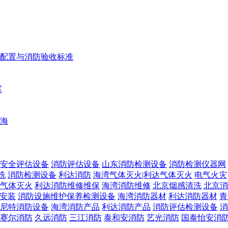
配置与消防验收标准
案
海
安全评估设备
消防评估设备
山东消防检测设备
消防检测仪器网
洗
消防检测设备
利达消防
海湾气体灭火|利达气体灭火
电气火灾
气体灭火
利达消防维修维保
海湾消防维修
北京烟感清洗
北京消
安装
消防设施维护保养检测设备
海湾消防器材
利达消防器材
青
尼特消防设备
海湾消防产品
利达消防产品
消防评估检测设备
消
赛尔消防
久远消防
三江消防
泰和安消防
艺光消防
国泰怡安消