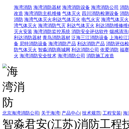
海湾消防
海湾消防器材
海湾消防设备
海湾消防公司
消防
改造
海湾消防主机维修
气体灭火
四川消防检测设备
消防
消防
海湾气体灭火|利达气体灭火
电气火灾
海湾气体灭火
湾气体灭火
海湾消防气灭
利达气体灭火
利达消防维修维
灭火安装
海湾消防监控系统
消防安全评估软件
烟感清洗
利达消防器材
青鸟消防器材
泛海三江消防设备
上海松江
备
尼特消防设备
海湾消防产品
利达消防产品
消防评估检
防气体灭火
智淼消防商城网
利达消防公司
依爱消防
福赛
火
海湾消防安全技术
海湾消防公司
消防施工改造
北京海湾消防公司
|
关于海湾
|
产品中心
|
技术规范
|
工程安装
|
海
智淼君安(江苏)消防工程技