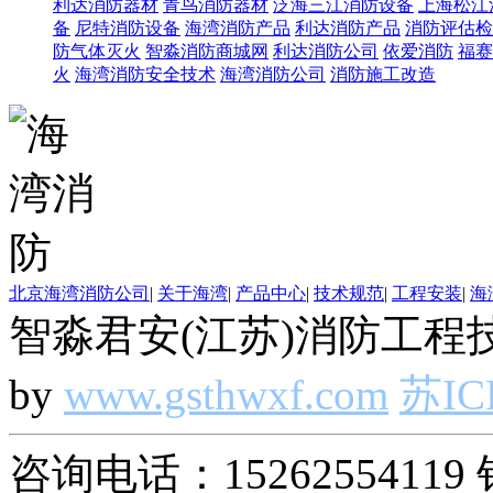
利达消防器材
青鸟消防器材
泛海三江消防设备
上海松江
备
尼特消防设备
海湾消防产品
利达消防产品
消防评估检
防气体灭火
智淼消防商城网
利达消防公司
依爱消防
福赛
火
海湾消防安全技术
海湾消防公司
消防施工改造
北京海湾消防公司
|
关于海湾
|
产品中心
|
技术规范
|
工程安装
|
海
智淼君安(江苏)消防工程技
by
www.gsthwxf.com
苏IC
咨询电话：15262554119 