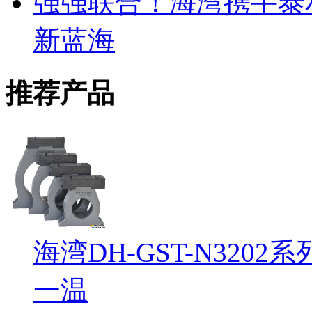
强强联合！海湾携手泰
新蓝海
推荐产品
海湾DH-GST-N32
一温