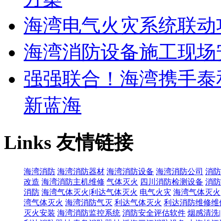
海湾电气火灾系统联动
海湾消防设备施工现场
强强联合！海湾携手泰
新蓝海
Links
友情链接
海湾消防
海湾消防器材
海湾消防设备
海湾消防公司
消防
改造
海湾消防主机维修
气体灭火
四川消防检测设备
消防
消防
海湾气体灭火|利达气体灭火
电气火灾
海湾气体灭火
湾气体灭火
海湾消防气灭
利达气体灭火
利达消防维修维
灭火安装
海湾消防监控系统
消防安全评估软件
烟感清洗