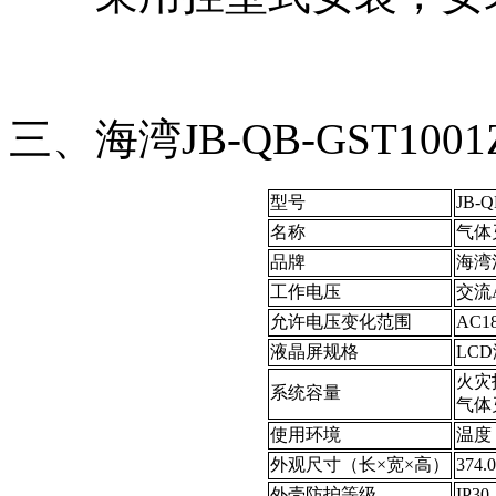
三、海湾JB-QB-GST1
型号
JB-Q
名称
气体
品牌
海湾
工作电压
交流A
允许电压变化范围
AC1
液晶屏规格
LCD
火灾
系统容量
气体
使用环境
温度
外观尺寸（长×宽×高）
374.
外壳防护等级
IP30