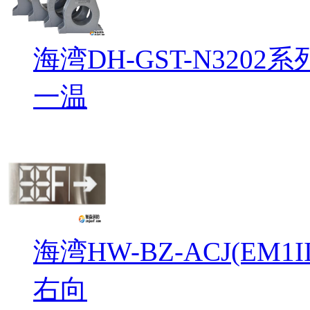
海湾DH-GST-N32
一温
海湾HW-BZ-ACJ(EM
右向