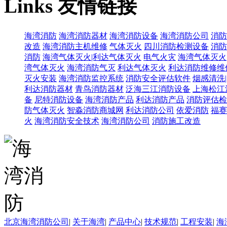
Links
友情链接
海湾消防
海湾消防器材
海湾消防设备
海湾消防公司
消防
改造
海湾消防主机维修
气体灭火
四川消防检测设备
消防
消防
海湾气体灭火|利达气体灭火
电气火灾
海湾气体灭火
湾气体灭火
海湾消防气灭
利达气体灭火
利达消防维修维
灭火安装
海湾消防监控系统
消防安全评估软件
烟感清洗
利达消防器材
青鸟消防器材
泛海三江消防设备
上海松江
备
尼特消防设备
海湾消防产品
利达消防产品
消防评估检
防气体灭火
智淼消防商城网
利达消防公司
依爱消防
福赛
火
海湾消防安全技术
海湾消防公司
消防施工改造
北京海湾消防公司
|
关于海湾
|
产品中心
|
技术规范
|
工程安装
|
海