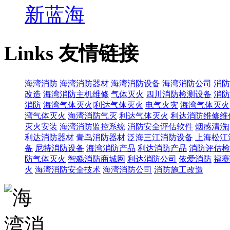
新蓝海
Links
友情链接
海湾消防
海湾消防器材
海湾消防设备
海湾消防公司
消防
改造
海湾消防主机维修
气体灭火
四川消防检测设备
消防
消防
海湾气体灭火|利达气体灭火
电气火灾
海湾气体灭火
湾气体灭火
海湾消防气灭
利达气体灭火
利达消防维修维
灭火安装
海湾消防监控系统
消防安全评估软件
烟感清洗
利达消防器材
青鸟消防器材
泛海三江消防设备
上海松江
备
尼特消防设备
海湾消防产品
利达消防产品
消防评估检
防气体灭火
智淼消防商城网
利达消防公司
依爱消防
福赛
火
海湾消防安全技术
海湾消防公司
消防施工改造