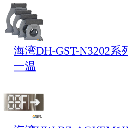
海湾DH-GST-N32
一温