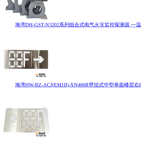
海湾DH-GST-N3202系列组合式电气火灾监控探测器 一温
海湾HW-BZ-ACJ(EM1II)-XN466R壁挂式中型单面楼层右