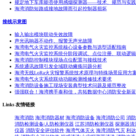
规定地下车库能否使用感烟探测器——技术、规范与实践
海湾消防短路或接地故障而引起控制器损坏
接线示意图
输入输出模块联动失效故障
声光讯响器不动作、报警无声光故障
海湾电气火灾监控系统核心设备参数与选型适配指南
海湾电气火灾监控系统分阶段调试、点位注册、联动逻辑
海湾消防控制模块现场点位配置与接线技术
系统通讯故障引发全域联动瘫痪问题分析
海湾无线LoRa火灾报警系统技术原理与特殊场景应用方
海湾电气火灾系统联动功能检测维修技术要求
海湾消防设备施工现场安装典型技术问题及规范整改
强强联合！海湾携手泰和佳，共拓数据中心消防安全新蓝
Links
友情链接
海湾消防
海湾消防器材
海湾消防设备
海湾消防公司
消防
消防检测设备|人防检测仪器
江苏消防检测仪器
探测器清
仪器
消防安全评估软件
海湾气体灭火
海湾消防气灭
利达