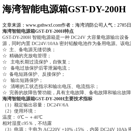
海湾智能电源箱GST-DY-200H
文章来源：www.gsthwxf.com
作者：海湾消防公司
人气：2785
日
海湾智能电源箱GST-DY-200H特点
GST-DY-200H 智能电源箱是一种 DC24V 大容量电
源，同时内置 DC24V/10Ah 密封铅酸电池作为备用电源。
☆ 主、备电源无缝切换；
☆ 精确的充放电管理；
☆ 主电长期过流保护，自恢复；
☆ 备电过放保护后零泄漏电流；
☆ 备电短路保护、反接保护；
☆ 输出短路保护；
☆ 清晰的工状态指示和输出电压、电流指示；
☆ 完善的故障告警功能，具有主电故障、备电故障和输出故
海湾智能电源箱GST-DY-200H主要技术指标
（1）额定输出容量：DC24V/6A
（2）使用环境：
温度： 0℃～＋40℃
相对湿度≤95％，不结露
（3）电源：主电为 AC220V +10% -15% ，内装 DC24V 10