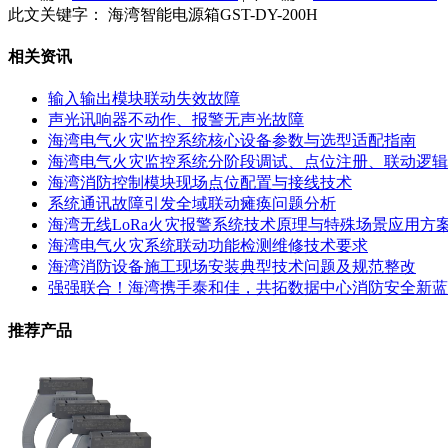
此文关键字：
海湾智能电源箱GST-DY-200H
相关资讯
输入输出模块联动失效故障
声光讯响器不动作、报警无声光故障
海湾电气火灾监控系统核心设备参数与选型适配指南
海湾电气火灾监控系统分阶段调试、点位注册、联动逻辑
海湾消防控制模块现场点位配置与接线技术
系统通讯故障引发全域联动瘫痪问题分析
海湾无线LoRa火灾报警系统技术原理与特殊场景应用方
海湾电气火灾系统联动功能检测维修技术要求
海湾消防设备施工现场安装典型技术问题及规范整改
强强联合！海湾携手泰和佳，共拓数据中心消防安全新蓝
推荐产品