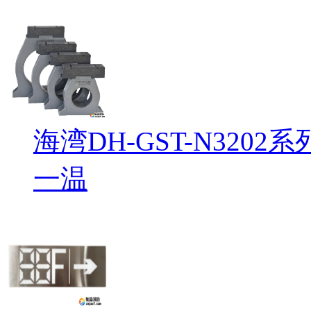
海湾DH-GST-N32
一温