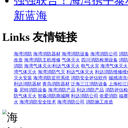
强强联合！海湾携手泰
新蓝海
Links
友情链接
海湾消防
海湾消防器材
海湾消防设备
海湾消防公司
消防
改造
海湾消防主机维修
气体灭火
四川消防检测设备
消防
消防
海湾气体灭火|利达气体灭火
电气火灾
海湾气体灭火
湾气体灭火
海湾消防气灭
利达气体灭火
利达消防维修维
灭火安装
海湾消防监控系统
消防安全评估软件
烟感清洗
利达消防器材
青鸟消防器材
泛海三江消防设备
上海松江
备
尼特消防设备
海湾消防产品
利达消防产品
消防评估检
防气体灭火
智淼消防商城网
利达消防公司
依爱消防
福赛
火
海湾消防安全技术
海湾消防公司
消防施工改造