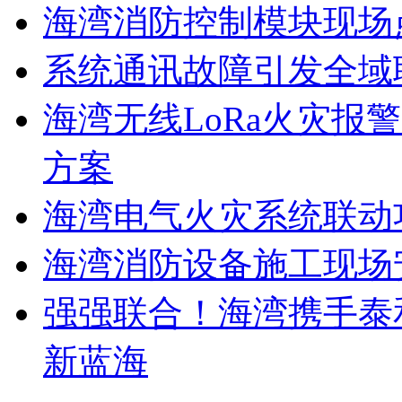
海湾消防控制模块现场
系统通讯故障引发全域
海湾无线LoRa火灾报
方案
海湾电气火灾系统联动
海湾消防设备施工现场
强强联合！海湾携手泰
新蓝海