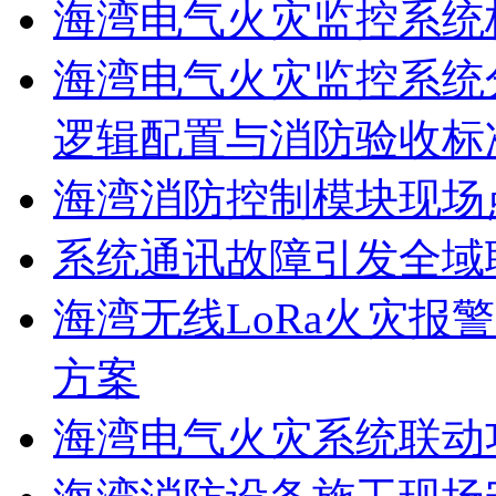
海湾电气火灾监控系统
海湾电气火灾监控系统
逻辑配置与消防验收标
海湾消防控制模块现场
系统通讯故障引发全域
海湾无线LoRa火灾报
方案
海湾电气火灾系统联动