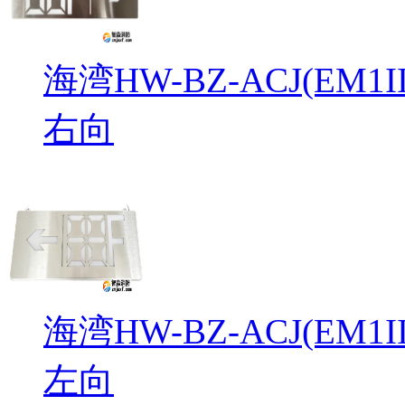
海湾HW-BZ-ACJ(EM
右向
海湾HW-BZ-ACJ(EM
左向