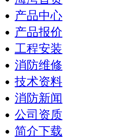
产品中心
产品报价
工程安装
消防维修
技术资料
消防新闻
公司资质
简介下载