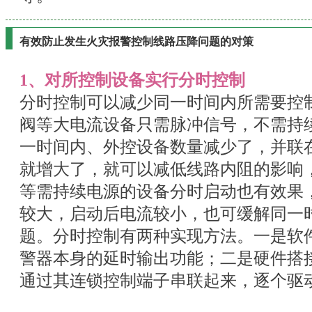
有效防止发生火灾报警控制线路压降问题的对策
1、对所控制设备实行分时控制
分时控制可以减少同一时间内所需要控
阀等大电流设备只需脉冲信号，不需持
一时间内、外控设备数量减少了，并联
就增大了，就可以减低线路内阻的影响
等需持续电源的设备分时启动也有效果
较大，启动后电流较小，也可缓解同一
题。分时控制有两种实现方法。一是软
警器本身的延时输出功能；二是硬件搭
通过其连锁控制端子串联起来，逐个驱