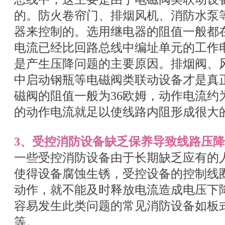
的。防火卷帘门、排烟风机、消防水泵
器来控制的。选用继电器的阻值一般都在
电流已经比回路总线中编址单元的工作
是产生压降问题的主要原因。排烟阀、
中启动钢瓶等电磁阀类联动设备才是真正
磁阀的阻值一般为36欧姆，动作电流约为
的动作电流就足以使线路内阻形成很大
3、受控消防设备缺乏保养导致线路压降
一些受控消防设备由于长期缺乏应有的
使得设备腐蚀生锈，受控设备的控制线
动作，就不能及时释放电流造成电压下
容易发生此类问题的常见消防设备如板
等。