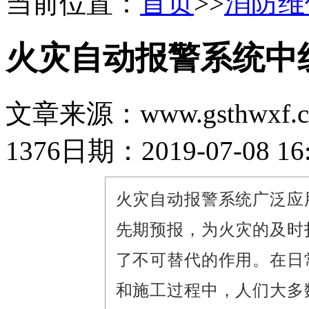
当前位置：
首页
>>
消防维
火灾自动报警系统中
文章来源：www.gsthwxf.
1376
日期：2019-07-08 16:
火灾自动报警系统广泛应
先期预报，为火灾的及时
了不可替代的作用。在日
和施工过程中，人们大多