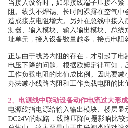
当接入设备时，如果接线端子压接不紧
阻。线头不焊锡、长时间裸露在空气中
造成接点电阻增大。另外在总线中接入
测器、输入模块、输入输出模块、总线
址单元，接入设备数量越多，接点电阻
正是由于线路内阻的存在，才引起了电
电压下降的问题。根据欧姆定律可知，
工作负载电阻的比值成比例。因此要减
办法减小线路内阻和工作负载电阻的比
2、电源线中联动设备动作电流过大形
电源线指电源给输入输出模块、楼层显
DC24V的线路，线路压降问题影响比
总线中，这主要是由于电磁阀类联动设