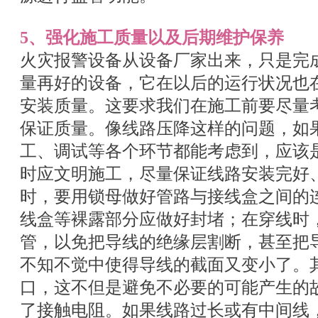
5、强化施工质量以及后期维护保养
火灾报警设备从设备厂家出来，只是完
量再好的设备，它在以后的运行状况也
安装质量。这要求我们在施工前要尽量
保证质量。像线路压降这样的问题，如
工、调试等各个环节都能考虑到，应该
时应文明施工，尽量保证线路安装完好
时，要用锁母做好管路与接线盒之间的
线盒等裸露部分应做好封堵；在穿线时
管，以免把导线的绝缘层割断，甚至把
不知不觉中使得导线的截面又变小了。
口，这不但是避免不必要的可能产生的
了接触电阻。如果线路过长或有中间线