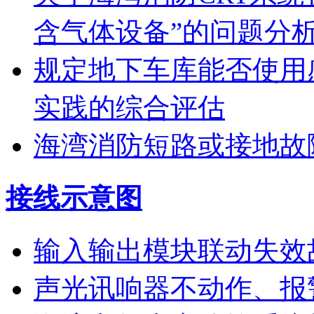
含气体设备”的问题分
规定地下车库能否使用
实践的综合评估
海湾消防短路或接地故
接线示意图
输入输出模块联动失效
声光讯响器不动作、报