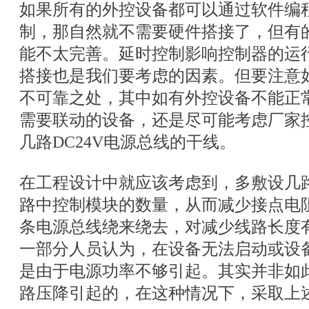
如果所有的外控设备都可以通过软件编
制，那自然就不需要硬件搭接了，但有
能不太完善。延时控制影响控制器的运
搭接也是我们要考虑的因素。但要注意
不可靠之处，其中如有外控设备不能正
需要联动的设备，还是尽可能考虑厂家
几路DC24V电源总线的干线。
在工程设计中就应该考虑到，多敷设几
路中控制模块的数量，从而减少接点电
条电源总线绕来绕去，对减少线路长度
一部分人员认为，在设备无法启动或设
是由于电源功率不够引起。其实并非如
路压降引起的，在这种情况下，采取上