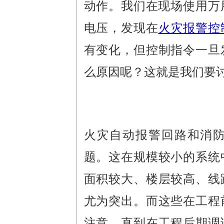
动作。我们在现场使用万用
电压，发现在
火灾报警控
有变化，但控制指令一旦
么原因呢？这就是我们要
火灾自动报警回路和消
题。这在规模较小的系统
面积较大、楼层较高、线
尤为突出。而这些在工程
注意，直到在工程后期调