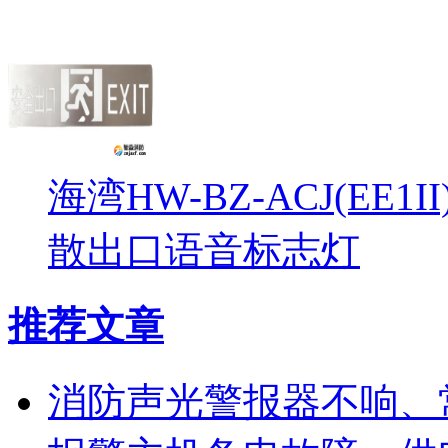
海湾HW-BZ-ACJ(EE1
散出口语音标志灯
推荐文章
消防声光警报器不响、