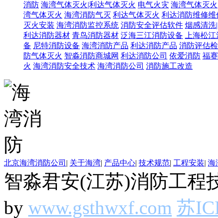
消防
海湾气体灭火|利达气体灭火
电气火灾
海湾气体灭火
湾气体灭火
海湾消防气灭
利达气体灭火
利达消防维修维
灭火安装
海湾消防监控系统
消防安全评估软件
烟感清洗
利达消防器材
青鸟消防器材
泛海三江消防设备
上海松江
备
尼特消防设备
海湾消防产品
利达消防产品
消防评估检
防气体灭火
智淼消防商城网
利达消防公司
依爱消防
福赛
火
海湾消防安全技术
海湾消防公司
消防施工改造
北京海湾消防公司
|
关于海湾
|
产品中心
|
技术规范
|
工程安装
|
海
智淼君安(江苏)消防工程技
by
www.gsthwxf.com
苏IC