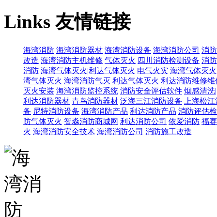
Links
友情链接
海湾消防
海湾消防器材
海湾消防设备
海湾消防公司
消防
改造
海湾消防主机维修
气体灭火
四川消防检测设备
消防
消防
海湾气体灭火|利达气体灭火
电气火灾
海湾气体灭火
湾气体灭火
海湾消防气灭
利达气体灭火
利达消防维修维
灭火安装
海湾消防监控系统
消防安全评估软件
烟感清洗
利达消防器材
青鸟消防器材
泛海三江消防设备
上海松江
备
尼特消防设备
海湾消防产品
利达消防产品
消防评估检
防气体灭火
智淼消防商城网
利达消防公司
依爱消防
福赛
火
海湾消防安全技术
海湾消防公司
消防施工改造