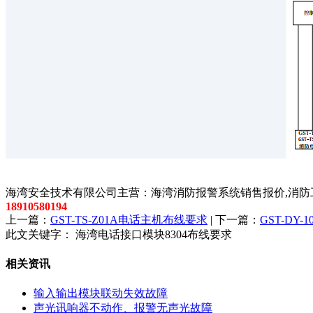
以上内容是智淼君安（江苏）消防工程技术有限公司所创，剽
海湾安全技术有限公司主营：海湾消防报警系统销售报价,消防工
18910580194
上一篇：
GST-TS-Z01A电话主机布线要求
| 下一篇：
GST-DY
此文关键字：
海湾电话接口模块8304布线要求
相关资讯
输入输出模块联动失效故障
声光讯响器不动作、报警无声光故障