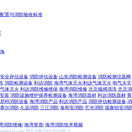
配置与消防验收标准
案
海
安全评估设备
消防评估设备
山东消防检测设备
消防检测仪器网
洗
消防检测设备
利达消防
海湾气体灭火|利达气体灭火
电气火灾
气体灭火
利达消防维修维保
海湾消防维修
北京烟感清洗
北京消
安装
消防设施维护保养检测设备
海湾消防器材
利达消防器材
青
尼特消防设备
海湾消防产品
利达消防产品
消防评估检测设备
消
赛尔消防
久远消防
三江消防
泰和安消防
艺光消防
国泰怡安消
湾消防维修
|
海湾资质
|
海湾消防技术视频
gsthwxf.com
苏ICP备19022074号-2