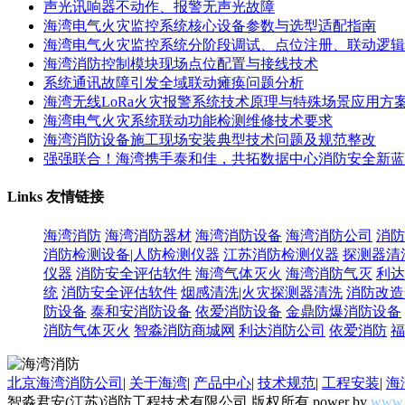
声光讯响器不动作、报警无声光故障
海湾电气火灾监控系统核心设备参数与选型适配指南
海湾电气火灾监控系统分阶段调试、点位注册、联动逻辑
海湾消防控制模块现场点位配置与接线技术
系统通讯故障引发全域联动瘫痪问题分析
海湾无线LoRa火灾报警系统技术原理与特殊场景应用方
海湾电气火灾系统联动功能检测维修技术要求
海湾消防设备施工现场安装典型技术问题及规范整改
强强联合！海湾携手泰和佳，共拓数据中心消防安全新蓝
Links
友情链接
海湾消防
海湾消防器材
海湾消防设备
海湾消防公司
消防
消防检测设备|人防检测仪器
江苏消防检测仪器
探测器清
仪器
消防安全评估软件
海湾气体灭火
海湾消防气灭
利达
统
消防安全评估软件
烟感清洗|火灾探测器清洗
消防改造
防设备
泰和安消防设备
依爱消防设备
金鼎防爆消防设备
消防气体灭火
智淼消防商城网
利达消防公司
依爱消防
福
北京海湾消防公司
|
关于海湾
|
产品中心
|
技术规范
|
工程安装
|
海
智淼君安(江苏)消防工程技术有限公司 版权所有 power by
www.