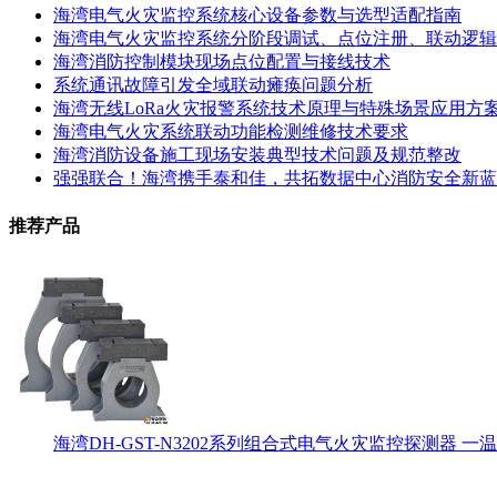
海湾电气火灾监控系统核心设备参数与选型适配指南
海湾电气火灾监控系统分阶段调试、点位注册、联动逻辑
海湾消防控制模块现场点位配置与接线技术
系统通讯故障引发全域联动瘫痪问题分析
海湾无线LoRa火灾报警系统技术原理与特殊场景应用方
海湾电气火灾系统联动功能检测维修技术要求
海湾消防设备施工现场安装典型技术问题及规范整改
强强联合！海湾携手泰和佳，共拓数据中心消防安全新蓝
推荐产品
海湾DH-GST-N3202系列组合式电气火灾监控探测器 一温