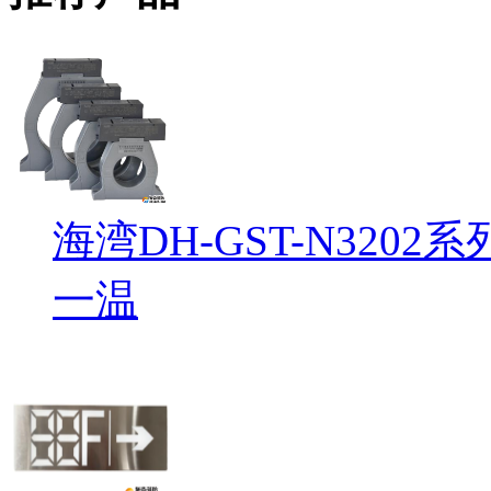
海湾DH-GST-N32
一温