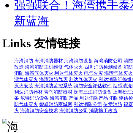
强强联合！海湾携手泰
新蓝海
Links
友情链接
海湾消防
海湾消防器材
海湾消防设备
海湾消防公司
消防
改造
海湾消防主机维修
气体灭火
四川消防检测设备
消防
消防
海湾气体灭火|利达气体灭火
电气火灾
海湾气体灭火
湾气体灭火
海湾消防气灭
利达气体灭火
利达消防维修维
灭火安装
海湾消防监控系统
消防安全评估软件
烟感清洗
利达消防器材
青鸟消防器材
泛海三江消防设备
上海松江
备
尼特消防设备
海湾消防产品
利达消防产品
消防评估检
防气体灭火
智淼消防商城网
利达消防公司
依爱消防
福赛
火
海湾消防安全技术
海湾消防公司
消防施工改造