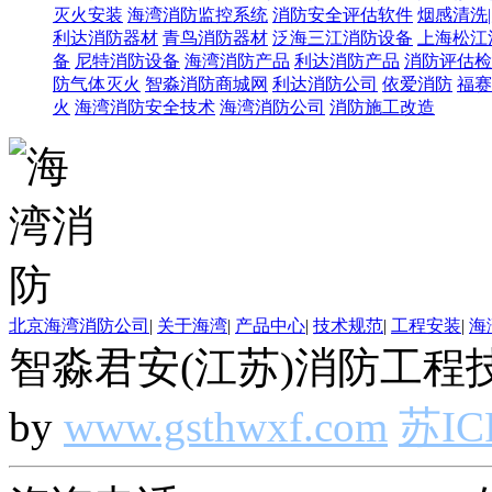
灭火安装
海湾消防监控系统
消防安全评估软件
烟感清洗
利达消防器材
青鸟消防器材
泛海三江消防设备
上海松江
备
尼特消防设备
海湾消防产品
利达消防产品
消防评估检
防气体灭火
智淼消防商城网
利达消防公司
依爱消防
福赛
火
海湾消防安全技术
海湾消防公司
消防施工改造
北京海湾消防公司
|
关于海湾
|
产品中心
|
技术规范
|
工程安装
|
海
智淼君安(江苏)消防工程技
by
www.gsthwxf.com
苏IC