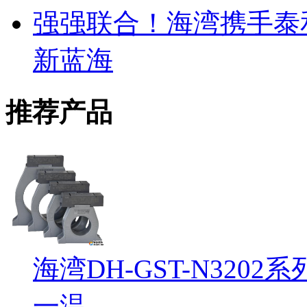
强强联合！海湾携手泰
新蓝海
推荐产品
海湾DH-GST-N32
一温