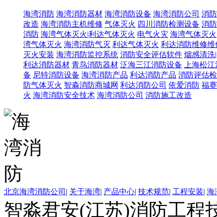
海湾消防
海湾消防器材
海湾消防设备
海湾消防公司
消防
改造
海湾消防主机维修
气体灭火
四川消防检测设备
消防
消防
海湾气体灭火|利达气体灭火
电气火灾
海湾气体灭火
湾气体灭火
海湾消防气灭
利达气体灭火
利达消防维修维
灭火安装
海湾消防监控系统
消防安全评估软件
烟感清洗
利达消防器材
青鸟消防器材
泛海三江消防设备
上海松江
备
尼特消防设备
海湾消防产品
利达消防产品
消防评估检
防气体灭火
智淼消防商城网
利达消防公司
依爱消防
福赛
火
海湾消防安全技术
海湾消防公司
消防施工改造
北京海湾消防公司
|
关于海湾
|
产品中心
|
技术规范
|
工程安装
|
海
智淼君安(江苏)消防工程技