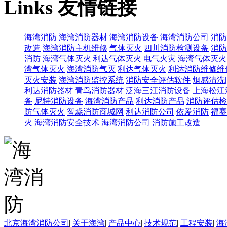
Links
友情链接
海湾消防
海湾消防器材
海湾消防设备
海湾消防公司
消防
改造
海湾消防主机维修
气体灭火
四川消防检测设备
消防
消防
海湾气体灭火|利达气体灭火
电气火灾
海湾气体灭火
湾气体灭火
海湾消防气灭
利达气体灭火
利达消防维修维
灭火安装
海湾消防监控系统
消防安全评估软件
烟感清洗
利达消防器材
青鸟消防器材
泛海三江消防设备
上海松江
备
尼特消防设备
海湾消防产品
利达消防产品
消防评估检
防气体灭火
智淼消防商城网
利达消防公司
依爱消防
福赛
火
海湾消防安全技术
海湾消防公司
消防施工改造
北京海湾消防公司
|
关于海湾
|
产品中心
|
技术规范
|
工程安装
|
海