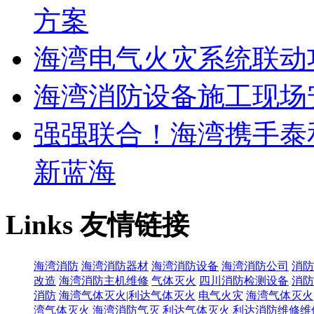
方案
海湾电气火灾系统联动
海湾消防设备施工现场
强强联合！海湾携手泰
新蓝海
Links
友情链接
海湾消防
海湾消防器材
海湾消防设备
海湾消防公司
消防
改造
海湾消防主机维修
气体灭火
四川消防检测设备
消防
消防
海湾气体灭火|利达气体灭火
电气火灾
海湾气体灭火
湾气体灭火
海湾消防气灭
利达气体灭火
利达消防维修维