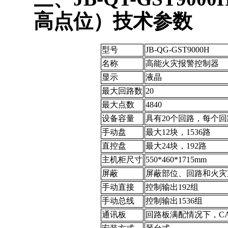
高点位）技术参数
型号
JB-QG-GST9000H
名称
高能火灾报警控制器
显示
液晶
最大回路数
20
最大点数
4840
设备容量
具有20个回路，每个回
手动盘
最大12块，1536路
直控盘
最大24块，192路
主机柜尺寸
550*460*1715mm
屏蔽
屏蔽部位、回路和火灾
手动直接
控制输出192组
手动总线
控制输出1536组
通讯板
回路板满配情况下，C