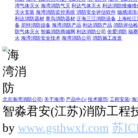
湾气体灭火
海湾消防气灭
利达气体灭火
利达消防维修维
灭火安装
海湾消防监控系统
消防安全评估软件
烟感清洗
利达消防器材
青鸟消防器材
泛海三江消防设备
上海松江
备
尼特消防设备
海湾消防产品
利达消防产品
消防评估检
防气体灭火
智淼消防商城网
利达消防公司
依爱消防
福赛
火
海湾消防安全技术
海湾消防公司
消防施工改造
北京海湾消防公司
|
关于海湾
|
产品中心
|
技术规范
|
工程安装
|
海
智淼君安(江苏)消防工程技
by
www.gsthwxf.com
苏IC