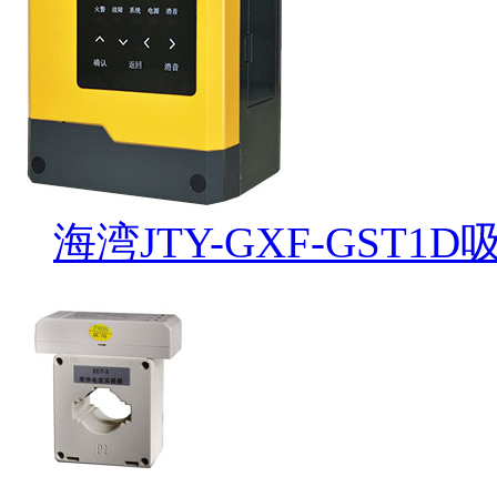
海湾JTY-GXF-GST