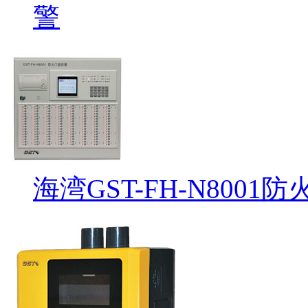
警
海湾GST-FH-N800