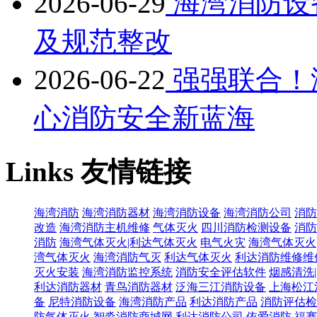
2026-06-29
海湾消防设
及规范整改
2026-06-22
强强联合！
心消防安全新蓝海
Links
友情链接
海湾消防
海湾消防器材
海湾消防设备
海湾消防公司
消防
改造
海湾消防主机维修
气体灭火
四川消防检测设备
消防
消防
海湾气体灭火|利达气体灭火
电气火灾
海湾气体灭火
湾气体灭火
海湾消防气灭
利达气体灭火
利达消防维修维
灭火安装
海湾消防监控系统
消防安全评估软件
烟感清洗
利达消防器材
青鸟消防器材
泛海三江消防设备
上海松江
备
尼特消防设备
海湾消防产品
利达消防产品
消防评估检
防气体灭火
智淼消防商城网
利达消防公司
依爱消防
福赛