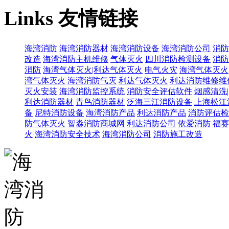
Links
友情链接
海湾消防
海湾消防器材
海湾消防设备
海湾消防公司
消防
改造
海湾消防主机维修
气体灭火
四川消防检测设备
消防
消防
海湾气体灭火|利达气体灭火
电气火灾
海湾气体灭火
湾气体灭火
海湾消防气灭
利达气体灭火
利达消防维修维
灭火安装
海湾消防监控系统
消防安全评估软件
烟感清洗
利达消防器材
青鸟消防器材
泛海三江消防设备
上海松江
备
尼特消防设备
海湾消防产品
利达消防产品
消防评估检
防气体灭火
智淼消防商城网
利达消防公司
依爱消防
福赛
火
海湾消防安全技术
海湾消防公司
消防施工改造