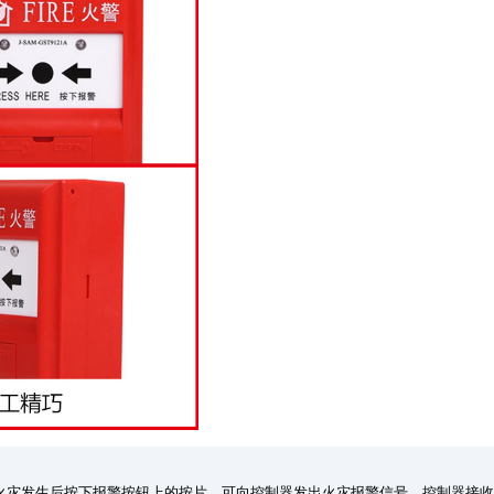
工确认火灾发生后按下报警按钮上的按片，可向控制器发出火灾报警信号，控制器