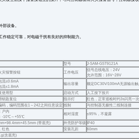
外部设备。
工作稳定可靠，对电磁干扰有良好的抑制能力。
型号
J-SAM-GST9121A
信号总线电压：24V
火灾报警按钮
工作电压
允许范围：16V~28V
流≤0.6mA
输出容量
额定DC30V/100mA无源输出
流≤1.8mA
复使用型
启动方式
人工按下按片
用钥匙复位
指示灯
红色，正常巡检时约3s闪亮一
编码，编码范围在1～242之间任意设定
线制
与控制器无极性二线制连接
：户内
相对湿度
≤95%，不凝露
-10℃～+55℃
mm×98.4mm×45.5mm (带底壳)
外壳防护等级
IP40
，红色
安装孔距
60mm
1g(含底壳)