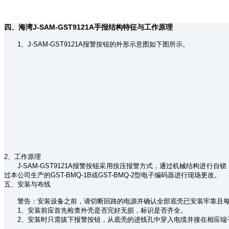
四、海湾J-SAM-GST9121A手报结构特征与工作原理
1、J-SAM-GST9121A报警按钮的外形示意图如下图所示。
2、工作原理
J-SAM-GST9121A报警按钮采用按压报警方式，通过机械结构进行
过本公司生产的GST-BMQ-1B或GST-BMQ-2型电子编码器进行现场更改。
五、安装与布线
警告：安装设备之前，请切断回路的电源并确认全部底壳已安装牢靠且每
1、安装前应首先检查外壳是否完好无损，标识是否齐全。
2、安装时只需拔下报警按钮，从底壳的进线孔中穿入电缆并接在相应端子上