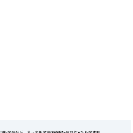
接收到报警信号后，显示出报警按钮的编码信息并发出报警声响。