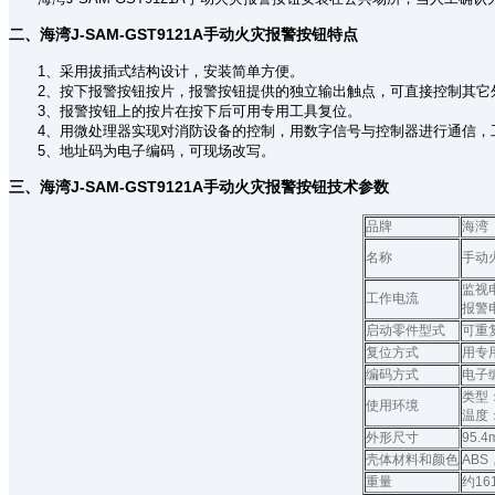
二、海湾J-SAM-GST9121A手动火灾报警按钮特点
1、采用拔插式结构设计，安装简单方便。
2、按下报警按钮按片，报警按钮提供的独立输出触点，可直接控制其它
3、报警按钮上的按片在按下后可用专用工具复位。
4、用微处理器实现对消防设备的控制，用数字信号与控制器进行通信，
5、地址码为电子编码，可现场改写。
三、海湾J-SAM-GST9121A手动火灾报警按钮技术参数
品牌
海湾
名称
手动
监视电
工作电流
报警电
启动零件型式
可重
复位方式
用专
编码方式
电子
类型
使用环境
温度：
外形尺寸
95.4
壳体材料和颜色
ABS
重量
约16