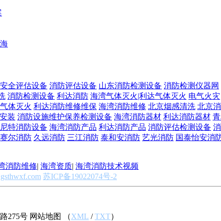
案
海
安全评估设备
消防评估设备
山东消防检测设备
消防检测仪器网
洗
消防检测设备
利达消防
海湾气体灭火|利达气体灭火
电气火灾
气体灭火
利达消防维修维保
海湾消防维修
北京烟感清洗
北京消
安装
消防设施维护保养检测设备
海湾消防器材
利达消防器材
青
尼特消防设备
海湾消防产品
利达消防产品
消防评估检测设备
消
赛尔消防
久远消防
三江消防
泰和安消防
艺光消防
国泰怡安消
湾消防维修
|
海湾资质
|
海湾消防技术视频
gsthwxf.com
苏ICP备19022074号-2
275号 网站地图 （
XML
/
TXT
）