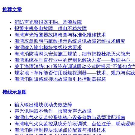
推荐文章
消防声光警报器不响、常鸣故障
报警主机备电故障、供电不稳故障
海湾声光报警器故障检查与标准化维修技术
海湾应急照明与疏散指示系统通讯故障运维技术研究
海湾输入输出模块接线技术要求
海湾消防喷淋头安装施工规范，细节把控杜绝灭火隐患
海湾系统在垂直行业中的定制化解决方案——数据中心、
关于海湾消防CRT系统在调试联动公式时提示“不能包含
规定地下车库能否使用感烟探测器——技术、规范与实践
海湾消防短路或接地故障而引起控制器损坏
接线示意图
输入输出模块联动失效故障
声光讯响器不动作、报警无声光故障
海湾电气火灾监控系统核心设备参数与选型适配指南
海湾电气火灾监控系统分阶段调试、点位注册、联动逻辑
海湾消防控制模块现场点位配置与接线技术