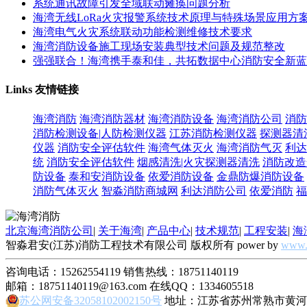
系统通讯故障引发全域联动瘫痪问题分析
海湾无线LoRa火灾报警系统技术原理与特殊场景应用方
海湾电气火灾系统联动功能检测维修技术要求
海湾消防设备施工现场安装典型技术问题及规范整改
强强联合！海湾携手泰和佳，共拓数据中心消防安全新蓝
Links
友情链接
海湾消防
海湾消防器材
海湾消防设备
海湾消防公司
消防
消防检测设备|人防检测仪器
江苏消防检测仪器
探测器清
仪器
消防安全评估软件
海湾气体灭火
海湾消防气灭
利达
统
消防安全评估软件
烟感清洗|火灾探测器清洗
消防改造
防设备
泰和安消防设备
依爱消防设备
金鼎防爆消防设备
消防气体灭火
智淼消防商城网
利达消防公司
依爱消防
福
北京海湾消防公司
|
关于海湾
|
产品中心
|
技术规范
|
工程安装
|
海
智淼君安(江苏)消防工程技术有限公司 版权所有 power by
www.
咨询电话：15262554119 销售热线：18751140119
邮箱：18751140119@163.com 在线QQ：1334605518
苏公网安备32058102002150号
地址：江苏省苏州常熟市黄河路