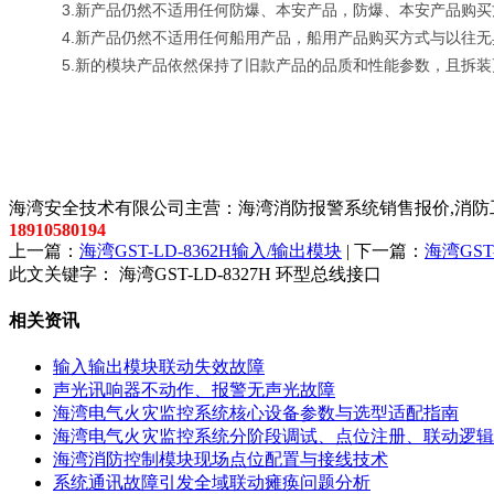
3.新产品仍然不适用任何防爆、本安产品，防爆、本安产品购买
4.新产品仍然不适用任何船用产品，船用产品购买方式与以往无
5.新的模块产品依然保持了旧款产品的品质和性能参数，且拆装
以上内容是智淼君安（江苏）消防工程技术有限公司所创，剽
海湾安全技术有限公司主营：海湾消防报警系统销售报价,消防工
18910580194
上一篇：
海湾GST-LD-8362H输入/输出模块
| 下一篇：
海湾GST
此文关键字：
海湾GST-LD-8327H 环型总线接口
相关资讯
输入输出模块联动失效故障
声光讯响器不动作、报警无声光故障
海湾电气火灾监控系统核心设备参数与选型适配指南
海湾电气火灾监控系统分阶段调试、点位注册、联动逻辑
海湾消防控制模块现场点位配置与接线技术
系统通讯故障引发全域联动瘫痪问题分析