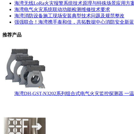
海湾无线LoRa火灾报警系统技术原理与特殊场景应用方
海湾电气火灾系统联动功能检测维修技术要求
海湾消防设备施工现场安装典型技术问题及规范整改
强强联合！海湾携手泰和佳，共拓数据中心消防安全新蓝
推荐产品
海湾DH-GST-N3202系列组合式电气火灾监控探测器 一温