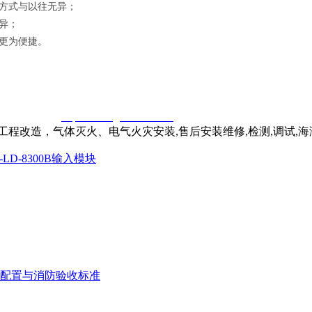
方式与以往无异；
异；
更为便捷。
窃一律删除。
http://www.gsthwxf.com/
程改造，气体灭火、电气火灾安装,售后安装维修,检测,调试,
-LD-8300B输入模块
配置与消防验收标准