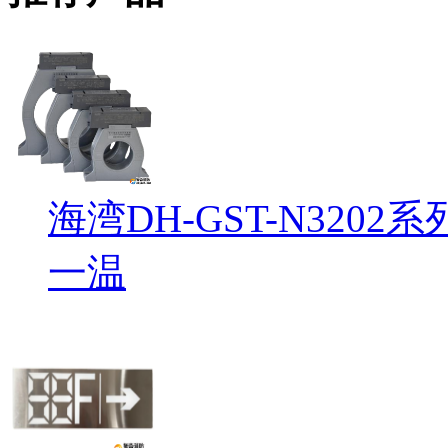
海湾DH-GST-N32
一温