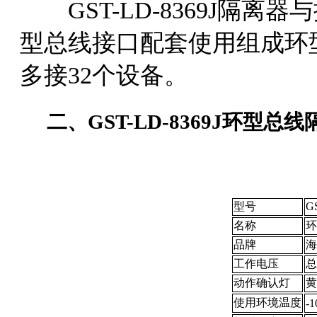
GST-LD-8369J隔离器与
型总线接口配套使用组成环
多接32个设备。
二、GST-LD-8369J环型
型号
G
名称
环
品牌
海
工作电压
总
动作确认灯
黄
使用环境温度
-