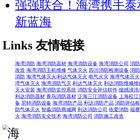
强强联合！海湾携手泰
新蓝海
Links
友情链接
海湾消防
海湾消防器材
海湾消防设备
海湾消防公司
消防
改造
海湾消防主机维修
气体灭火
四川消防检测设备
消防
消防
海湾气体灭火|利达气体灭火
电气火灾
海湾气体灭火
湾气体灭火
海湾消防气灭
利达气体灭火
利达消防维修维
灭火安装
海湾消防监控系统
消防安全评估软件
烟感清洗
利达消防器材
青鸟消防器材
泛海三江消防设备
上海松江
备
尼特消防设备
海湾消防产品
利达消防产品
消防评估检
防气体灭火
智淼消防商城网
利达消防公司
依爱消防
福赛
火
海湾消防安全技术
海湾消防公司
消防施工改造