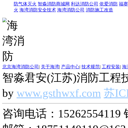
防气体灭火
智淼消防商城网
利达消防公司
依爱消防
福赛
火
海湾消防安全技术
海湾消防公司
消防施工改造
北京海湾消防公司
|
关于海湾
|
产品中心
|
技术规范
|
工程安装
|
海
智淼君安(江苏)消防工程技
by
www.gsthwxf.com
苏IC
咨询电话：15262554119 