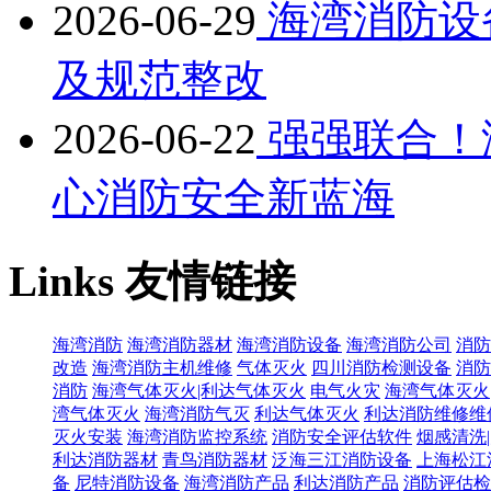
2026-06-29
海湾消防设
及规范整改
2026-06-22
强强联合！
心消防安全新蓝海
Links
友情链接
海湾消防
海湾消防器材
海湾消防设备
海湾消防公司
消防
改造
海湾消防主机维修
气体灭火
四川消防检测设备
消防
消防
海湾气体灭火|利达气体灭火
电气火灾
海湾气体灭火
湾气体灭火
海湾消防气灭
利达气体灭火
利达消防维修维
灭火安装
海湾消防监控系统
消防安全评估软件
烟感清洗
利达消防器材
青鸟消防器材
泛海三江消防设备
上海松江
备
尼特消防设备
海湾消防产品
利达消防产品
消防评估检