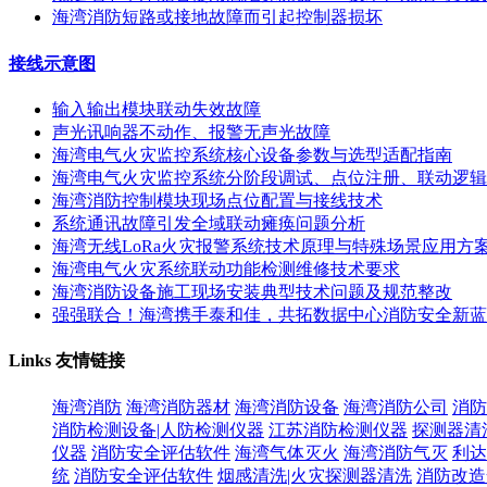
海湾消防短路或接地故障而引起控制器损坏
接线示意图
输入输出模块联动失效故障
声光讯响器不动作、报警无声光故障
海湾电气火灾监控系统核心设备参数与选型适配指南
海湾电气火灾监控系统分阶段调试、点位注册、联动逻辑
海湾消防控制模块现场点位配置与接线技术
系统通讯故障引发全域联动瘫痪问题分析
海湾无线LoRa火灾报警系统技术原理与特殊场景应用方
海湾电气火灾系统联动功能检测维修技术要求
海湾消防设备施工现场安装典型技术问题及规范整改
强强联合！海湾携手泰和佳，共拓数据中心消防安全新蓝
Links
友情链接
海湾消防
海湾消防器材
海湾消防设备
海湾消防公司
消防
消防检测设备|人防检测仪器
江苏消防检测仪器
探测器清
仪器
消防安全评估软件
海湾气体灭火
海湾消防气灭
利达
统
消防安全评估软件
烟感清洗|火灾探测器清洗
消防改造