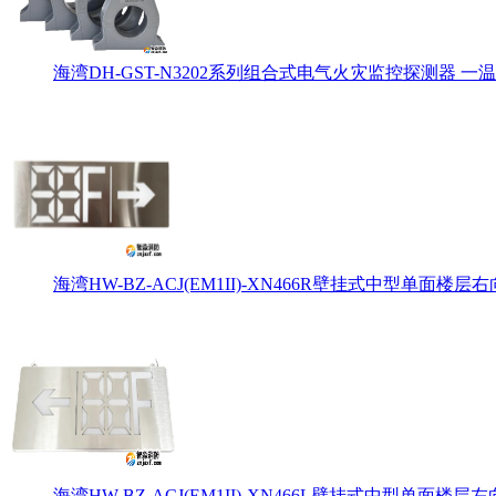
海湾DH-GST-N3202系列组合式电气火灾监控探测器 一温
海湾HW-BZ-ACJ(EM1II)-XN466R壁挂式中型单面楼层右
海湾HW-BZ-ACJ(EM1II)-XN466L壁挂式中型单面楼层左