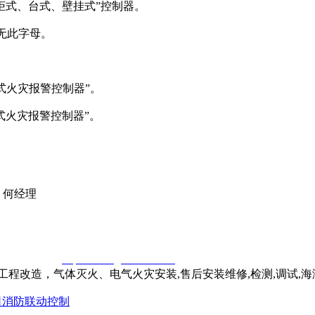
柜式、台式、壁挂式”控制器。
无此字母。
式火灾报警控制器”。
柜式火灾报警控制器”。
 何经理
窃一律删除。
http://www.gsthwxf.com/
程改造，气体灭火、电气火灾安装,售后安装维修,检测,调试,
司消防联动控制