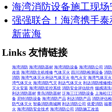
海湾消防设备施工现场
强强联合！海湾携手泰
新蓝海
Links
友情链接
海湾消防
海湾消防器材
海湾消防设备
海湾消防公司
消防
改造
海湾消防主机维修
气体灭火
四川消防检测设备
消防
消防
海湾气体灭火|利达气体灭火
电气火灾
海湾气体灭火
湾气体灭火
海湾消防气灭
利达气体灭火
利达消防维修维
灭火安装
海湾消防监控系统
消防安全评估软件
烟感清洗
利达消防器材
青鸟消防器材
泛海三江消防设备
上海松江
备
尼特消防设备
海湾消防产品
利达消防产品
消防评估检
防气体灭火
智淼消防商城网
利达消防公司
依爱消防
福赛
火
海湾消防安全技术
海湾消防公司
消防施工改造